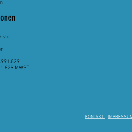
en
ionen
Gisler
er
.991.829
991.829 MWST
KONTAKT
-
IMPRESSU